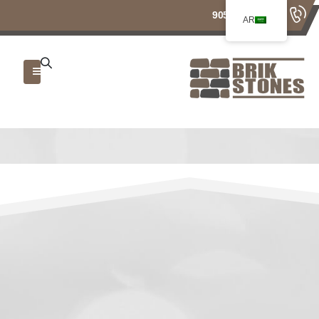
+905374866107
AR