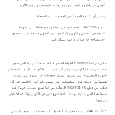
أفضل خدماتنا ومراقبة الجودة والوثائق الصحيحة والتعبئة الآمنة.
يمكن أن تختلف الحزمة في الحجم حسب المنتجات.
تتمتع Briktones بتعقيد فريد من نوعه وهو ببساطة آسر. مع هذا
التنوع في الشكل واللون والملمس، من السهل معرفة سبب تحسين
أي مساحة خارجية أو داخلية بشكل كبير.
تدعم شركة Brikstones الحياة الخضراء. لقد صنعنا أحجارنا التي تتميز
بخصائص صديقة للأرض لا يمكن أن تضر بيئتنا ولكنها لا تزال متينة لضمان
الجودة المضمونة التي نقدمها. تمتلك Brikstones القدرة على حماية
نفسها من الأشعة فوق البنفسجية التي تسبب تغير لون الجسم. في كل
قطعة من قطع BRIKSTONES، نتأكد من أننا نصنع تصميمًا فريدًا. لقد
صنعنا هذا الفن بأيدينا. وهناك دائمًا تنوع كبير في الألوان والأناقة للاختيار
من بينها.
BRIKSTONES ليست مجرد لبنة عادية. لقد صنعنا هذا الطوب ليتحمل