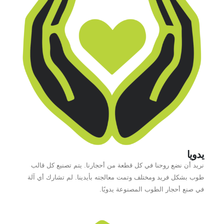
يدويا
نريد أن نضع روحنا في كل قطعة من أحجارنا. يتم تصنيع كل قالب
طوب بشكل فريد ومختلف وتمت معالجته بأيدينا. لم تشارك أي آلة
في صنع أحجار الطوب المصنوعة يدويًا.