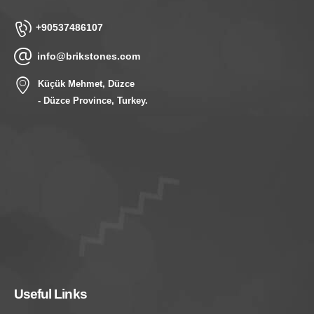
+90537486107
info@brikstones.com
Küçük Mehmet, Düzce
- Düzce Province, Turkey.
Useful Links