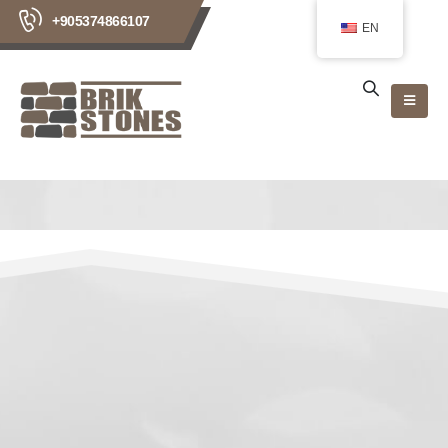
+905374866107
EN